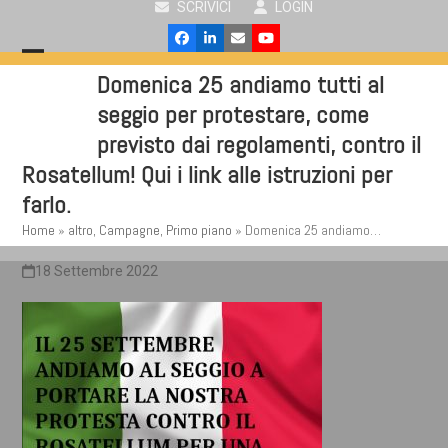
SCRIVICI
LOGIN
Skip
to
Facebook
LinkedIn
Email
YouTube
content
Open
Close
Domenica 25 andiamo tutti al
mobile
mobile
seggio per protestare, come
menu
menu
previsto dai regolamenti, contro il
Rosatellum! Qui i link alle istruzioni per
farlo.
Home
»
altro
,
Campagne
,
Primo piano
»
Domenica 25 andiamo…
18 Settembre 2022