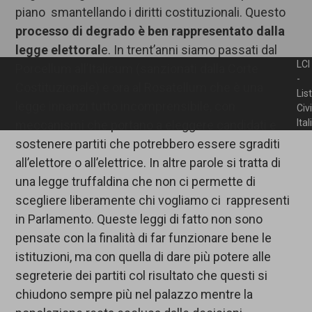
piano smantellando i diritti costituzionali. Questo
processo di degrado è ben rappresentato dalla
legge elettoral
e. In trent’anni siamo passati dal
LCI
Porcellum all’Italicum (sanzionati dalla Corte
-
Costituzionale) e ora al Rosatellum che è una
Lis
legge innanzi tutto incomprensibile, con
Civ
Ita
meccanismi che portano a eleggere candidati e
sostenere partiti che potrebbero essere sgraditi
all’elettore o all’elettrice. In altre parole si tratta di
una legge truffaldina che non ci permette di
scegliere liberamente chi vogliamo ci rappresenti
in Parlamento. Queste leggi di fatto non sono
pensate con la finalità di far funzionare bene le
istituzioni, ma con quella di dare più potere alle
segreterie dei partiti col risultato che questi si
chiudono sempre più nel palazzo mentre la