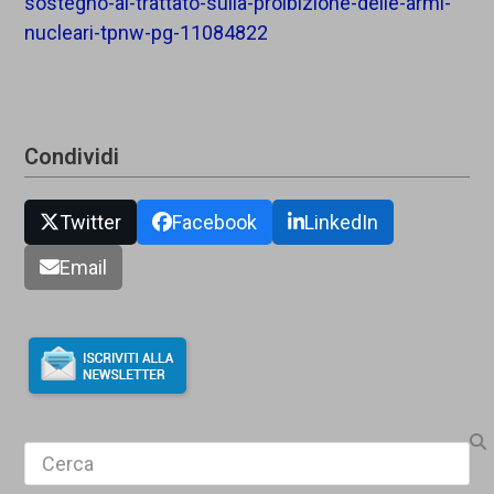
sostegno-al-trattato-sulla-proibizione-delle-armi-
nucleari-tpnw-pg-11084822
Condividi
Twitter
Facebook
LinkedIn
Email
Search