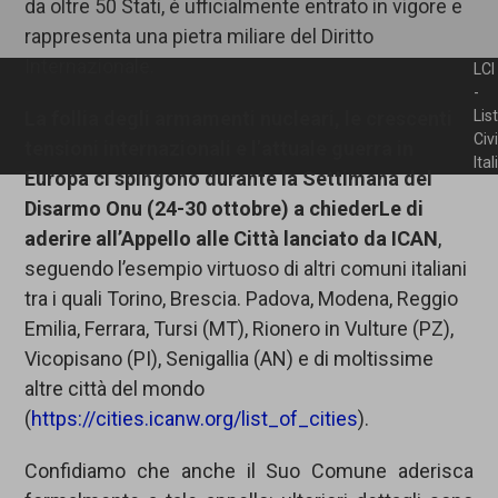
da oltre 50 Stati, è ufficialmente entrato in vigore e
rappresenta una pietra miliare del Diritto
Internazionale.
LCI
-
La follia degli armamenti nucleari, le crescenti
Lis
Civ
tensioni internazionali e l’attuale guerra in
Ita
Europa ci spingono durante la
Settimana del
Disarmo Onu (24-30 ottobre)
a chiederLe di
aderire all’
Appello
alle Città
lanciato da ICAN
,
seguendo l’esempio virtuoso di altri comuni italiani
tra i quali Torino, Brescia. Padova, Modena, Reggio
Emilia, Ferrara, Tursi (MT), Rionero in Vulture (PZ),
Vicopisano (PI), Senigallia (AN) e di moltissime
altre città del mondo
(
https://cities.icanw.org/list_of_cities
).
Confidiamo che anche il Suo Comune aderisca