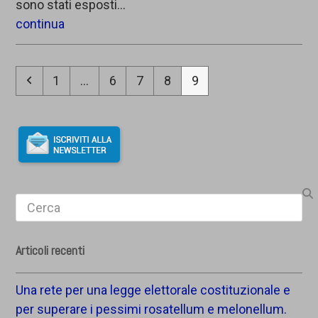
sono stati esposti…
continua
Precedente
Pagina
Pagina
Pagina
Pagina
Pagina
1
…
6
7
8
9
Search
Articoli recenti
Una rete per una legge elettorale costituzionale e
per superare i pessimi rosatellum e melonellum.