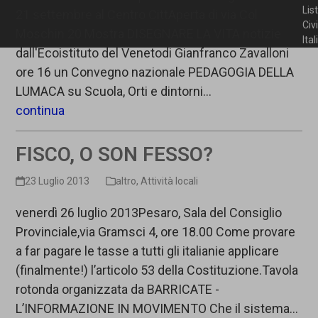
Lis
21 settembre al Centro CittAperta di via Col
Civ
Moschin 20 Mostra DISEGNARE LA VITA notizie
Ita
dall'Ecoistituto del Venetodi Gianfranco Zavalloni
ore 16 un Convegno nazionale PEDAGOGIA DELLA
LUMACA su Scuola, Orti e dintorni…
continua
FISCO, O SON FESSO?
23 Luglio 2013
altro
,
Attività locali
venerdì 26 luglio 2013Pesaro, Sala del Consiglio
Provinciale,via Gramsci 4, ore 18.00 Come provare
a far pagare le tasse a tutti gli italianie applicare
(finalmente!) l’articolo 53 della Costituzione.Tavola
rotonda organizzata da BARRICATE -
L’INFORMAZIONE IN MOVIMENTO Che il sistema…