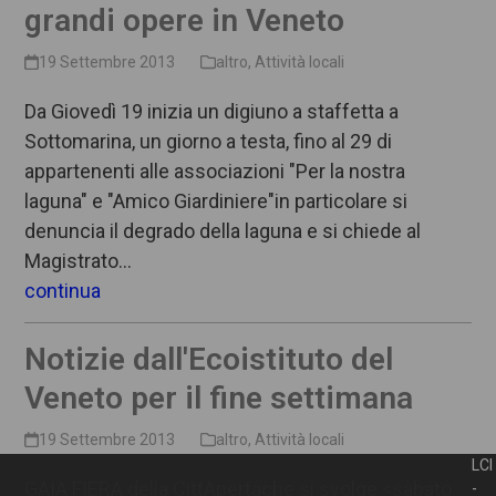
grandi opere in Veneto
19 Settembre 2013
altro
,
Attività locali
Da Giovedì 19 inizia un digiuno a staffetta a
Sottomarina, un giorno a testa, fino al 29 di
appartenenti alle associazioni "Per la nostra
laguna" e "Amico Giardiniere"in particolare si
denuncia il degrado della laguna e si chiede al
Magistrato…
continua
Notizie dall'Ecoistituto del
Veneto per il fine settimana
19 Settembre 2013
altro
,
Attività locali
LCI
GAIA FIERA della CittApertache si svolge <sabato
-