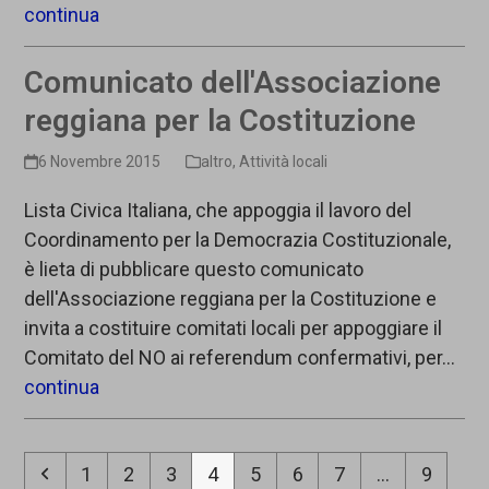
continua
Comunicato dell'Associazione
reggiana per la Costituzione
6 Novembre 2015
altro
,
Attività locali
Lista Civica Italiana, che appoggia il lavoro del
Coordinamento per la Democrazia Costituzionale,
è lieta di pubblicare questo comunicato
dell'Associazione reggiana per la Costituzione e
invita a costituire comitati locali per appoggiare il
Comitato del NO ai referendum confermativi, per…
continua
Precedente
Pagina
Pagina
Pagina
Pagina
Pagina
Pagina
Pagina
Pagina
1
2
3
4
5
6
7
…
9