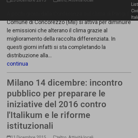
Lis
Civ
A pochi giorni dalla Conferenza sul clima di Parigi il
Ita
Comune di Concorezzo (MB) si attiva per diminuire
le emissioni che alterano il clima grazie al
miglioramento della raccolta differenziata. In
questi giorni infatti si sta completando la
distribuzione alla…
continua
Milano 14 dicembre: incontro
pubblico per preparare le
iniziative del 2016 contro
l'Italikum e le riforme
istituzionali
11 Dicembre 2015
altro
,
Attività locali