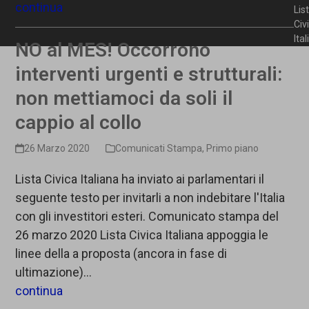
continua
Lis
Civ
Ita
NO al MES! Occorrono
interventi urgenti e strutturali:
non mettiamoci da soli il
cappio al collo
26 Marzo 2020
Comunicati Stampa
,
Primo piano
Lista Civica Italiana ha inviato ai parlamentari il
seguente testo per invitarli a non indebitare l'Italia
con gli investitori esteri. Comunicato stampa del
26 marzo 2020 Lista Civica Italiana appoggia le
linee della a proposta (ancora in fase di
ultimazione)…
continua