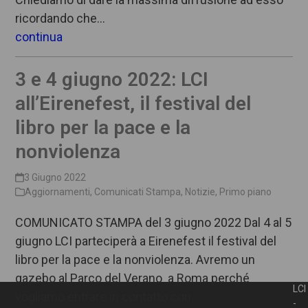
ricordando che…
continua
3 e 4 giugno 2022: LCI
all’Eirenefest, il festival del
libro per la pace e la
nonviolenza
3 Giugno 2022
Aggiornamenti
,
Comunicati Stampa
,
Notizie
,
Primo piano
COMUNICATO STAMPA del 3 giugno 2022 Dal 4 al 5
giugno LCI parteciperà a Eirenefest il festival del
libro per la pace e la nonviolenza. Avremo un
gazebo al Parco del Verano a Roma perché
LCI
vogliamo entrare in contatto con…
-