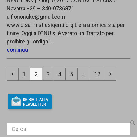
NEW YORK | 7 luglio, 2017 CONTACT Alfonso
Navarra +39 – 340-0736871
alfiononuke@gmail.com
www.disarmistiesigenti.org L'era atomica sta per
finire. Oggi all'ONU si è varato un Trattato per
proibire gli ordigni…
continua
Precedente
Pagina
Pagina
Pagina
Pagina
Pagina
Pagina
Successi
1
2
3
4
5
…
12
Search