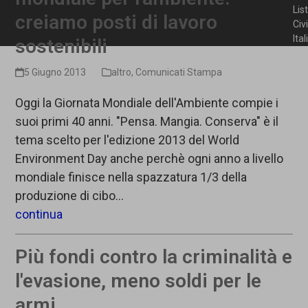
Lis
creiamo posti di lavoro
Civ
Ita
sostenibili
5 Giugno 2013
altro
,
Comunicati Stampa
Oggi la Giornata Mondiale dell'Ambiente compie i
suoi primi 40 anni. "Pensa. Mangia. Conserva" è il
tema scelto per l'edizione 2013 del World
Environment Day anche perchè ogni anno a livello
mondiale finisce nella spazzatura 1/3 della
produzione di cibo…
continua
Più fondi contro la criminalità e
l'evasione, meno soldi per le
armi