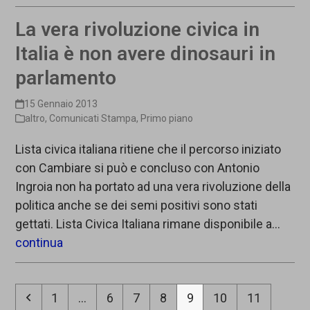
La vera rivoluzione civica in
Italia è non avere dinosauri in
parlamento
15 Gennaio 2013
altro
,
Comunicati Stampa
,
Primo piano
Lista civica italiana ritiene che il percorso iniziato
con Cambiare si può e concluso con Antonio
Ingroia non ha portato ad una vera rivoluzione della
politica anche se dei semi positivi sono stati
gettati. Lista Civica Italiana rimane disponibile a…
continua
Precedente
Pagina
Pagina
Pagina
Pagina
Pagina
Pagina
Pagina
1
…
6
7
8
9
10
11