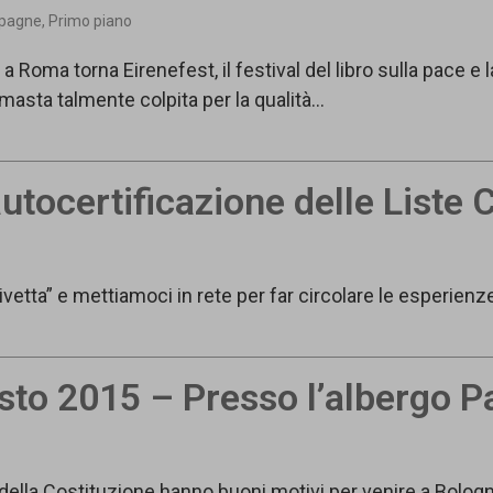
pagne
,
Primo piano
oma torna Eirenefest, il festival del libro sulla pace e la
imasta talmente colpita per la qualità…
’autocertificazione delle Liste
ivetta” e mettiamoci in rete per far circolare le esperienz
to 2015 – Presso l’albergo Pal
 della Costituzione hanno buoni motivi per venire a Bologna