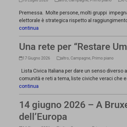
10 Luglio 2026
altro
,
Campagne
,
Primo piano
0 
Premessa. Molte persone, molti gruppi impegnat
elettorale è strategica rispetto al raggiungimento
continua
Una rete per “Restare Um
17 Giugno 2026
altro
,
Campagne
,
Primo piano
Lista Civica Italiana per dare un senso diverso a
comunità e reti a tema, liste civiche veraci che es
continua
14 giugno 2026 – A Bruxe
dell’Europa