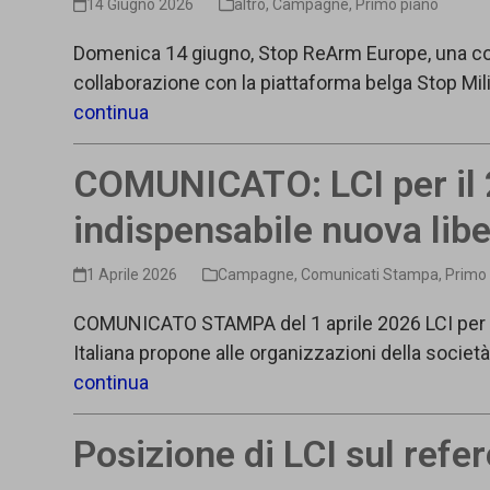
14 Giugno 2026
altro
,
Campagne
,
Primo piano
Domenica 14 giugno, Stop ReArm Europe, una coali
collaborazione con la piattaforma belga Stop Milit
continua
COMUNICATO: LCI per il 2
indispensabile nuova lib
1 Aprile 2026
Campagne
,
Comunicati Stampa
,
Primo
COMUNICATO STAMPA del 1 aprile 2026 LCI per il 2
Italiana propone alle organizzazioni della società ci
continua
Posizione di LCI sul ref