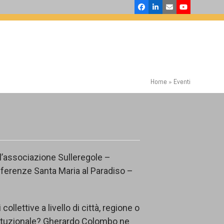
Facebook
LinkedIn
Email
YouTube
Home
»
Eventi
ll’associazione Sulleregole –
nferenze Santa Maria al Paradiso –
collettive a livello di città, regione o
stituzionale? Gherardo Colombo ne