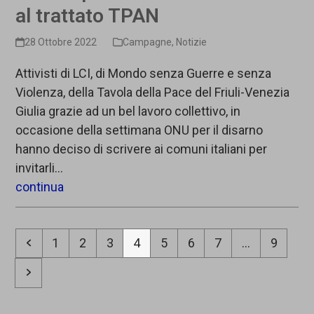
al trattato TPAN
28 Ottobre 2022
Campagne
,
Notizie
Attivisti di LCI, di Mondo senza Guerre e senza
Violenza, della Tavola della Pace del Friuli-Venezia
Giulia grazie ad un bel lavoro collettivo, in
occasione della settimana ONU per il disarno
hanno deciso di scrivere ai comuni italiani per
invitarli…
continua
Precedente
Pagina
Pagina
Pagina
Pagina
Pagina
Pagina
Pagina
Pagina
1
2
3
4
5
6
7
…
9
Successivo