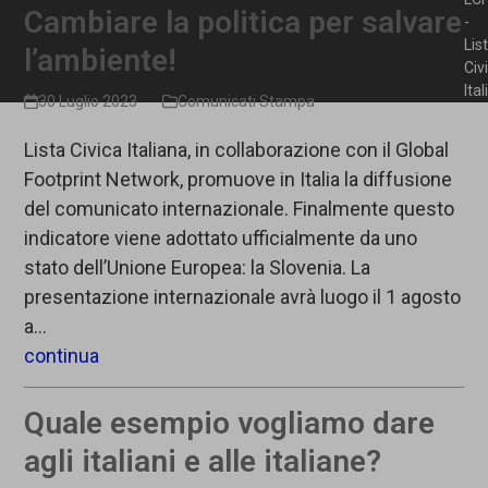
Cambiare la politica per salvare
-
Lis
l’ambiente!
Civ
Ita
30 Luglio 2023
Comunicati Stampa
Lista Civica Italiana, in collaborazione con il Global
Footprint Network, promuove in Italia la diffusione
del comunicato internazionale. Finalmente questo
indicatore viene adottato ufficialmente da uno
stato dell’Unione Europea: la Slovenia. La
presentazione internazionale avrà luogo il 1 agosto
a…
continua
Quale esempio vogliamo dare
agli italiani e alle italiane?